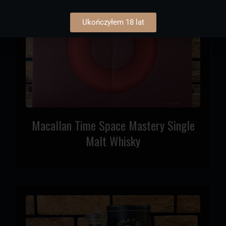
Ukończyłem 18 lat
Macallan Time Space Mastery Single
Malt Whisky