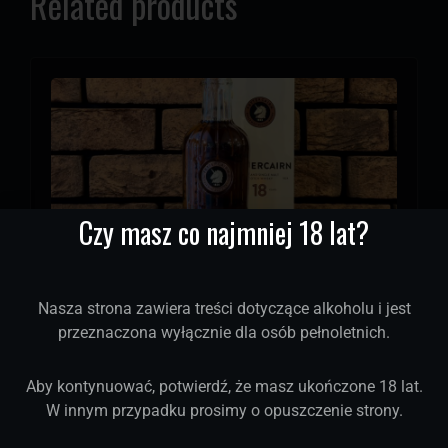
Related products
Czy masz co najmniej 18 lat?
Nasza strona zawiera treści dotyczące alkoholu i jest
Fettercairn 18 YO Single Malt Whisky
przeznaczona wyłącznie dla osób pełnoletnich.
Aby kontynuować, potwierdź, że masz ukończone 18 lat.
W innym przypadku prosimy o opuszczenie strony.