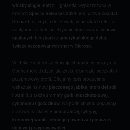
whisky single malt
z Highlands, wypuszczona w
ramach
Special Releases 2024
pod nazwą
Coastal
Orchard
. Ta edycja dojrzewała w beczkach refill, a
następnie została selektywnie finiszowana w
nowo
opalanych beczkach z amerykańskiego dębu,
świeżo sezonowanych sherry Oloroso
.
W efekcie whisky zachowuje charakterystyczny dla
Obana morski rdzeń, ale zyskuje bardziej soczysty i
przyprawowy profil. Oficjalny opis producenta
wskazuje na nuty
pieczonego jabłka, morskiej soli
i wanilii
, a także aromaty
gałki muszkatołowej,
cynamonu i goździków
. Na podniebieniu pojawiają
się również akcenty
pomarańczy, cytryny,
kremowej wanilii, słonego powietrza i pieprznej
dębowej przyprawowości
.