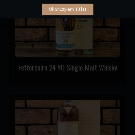
Ukończyłem 18 lat
Fettercairn 24 YO Single Malt Whisky