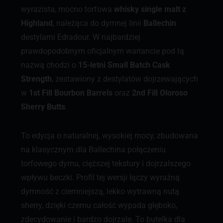
wyrazista, mocno torfowa
whisky single malt z
Highland
, należąca do dymnej linii
Ballechin
destylarni Edradour. W najbardziej
prawdopodobnym oficjalnym wariancie pod tą
nazwą chodzi o
15-letni Small Batch Cask
Strength
, zestawiony z destylatów dojrzewających
w
1st Fill Bourbon Barrels
oraz
2nd Fill Oloroso
Sherry Butts
.
To edycja o naturalnej, wysokiej mocy, zbudowana
na klasycznym dla Ballechina połączeniu
torfowego dymu, cięższej tekstury i dojrzalszego
wpływu beczki. Profil tej wersji łączy wyraźną
dymność z ciemniejszą, lekko wytrawną nutą
sherry, dzięki czemu całość wypada głęboko,
zdecydowanie i bardzo dojrzale. To butelka dla