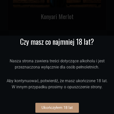
Konyari Merlot
Czy masz co najmniej 18 lat?
Nasza strona zawiera treści dotyczące alkoholu i jest
przeznaczona wyłącznie dla osób pełnoletnich.
Aby kontynuować, potwierdź, że masz ukończone 18 lat.
W innym przypadku prosimy o opuszczenie strony.
Konyari Pava
Ukończyłem 18 lat